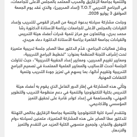
والتنمية بجامعة الزقازيق والمدرب المعتمد بالمجلس الأعلى للجامعات،
في البرنامج التدريبي
T.O.T (إعداد المدربين)
، والذي عُقد يوم الجمعة
الموافق 3 يوليو 2026.
وجاءت مشاركة سيادته بدعوة كريمة من
المركز القومي للتدريب وإعداد
القيادات بالمجلس الأعلى للجامعات
برئاسة الأستاذة الدكتورة
رشا
محمد بدري
، وبالتعاون مع
مركز تنمية قدرات أعضاء هيئة التدريس
والقيادات بجامعة القاهرة
برئاسة الأستاذة الدكتورة
دعاء هريدي
.
وخلال فعاليات البرنامج، قدَّم الدكتور عطا الصابر جلسة تدريبية متميزة
تحت إشراف اللجنة المنظمة بعنوان:
"تخطيط البرامج التدريبية،
ومعايير تقييم المدربين، ومعايير إعداد الحقيبة التدريبية"
، حيث تناولت
الجلسة أحدث الأساليب والمعايير العلمية المعتمدة في تصميم البرامج
التدريبية وتقييم أدائها، بما يسهم في تعزيز جودة التدريب وتنمية
الكفاءات المهنية.
وتأتي هذه المشاركة في إطار الدور الفاعل الذي يقوم به أعضاء هيئة
التدريس بكلية التكنولوجيا والتنمية في دعم منظومة التدريب والتطوير
المهني، والمساهمة في إعداد كوادر قادرة على تحقيق التميز
المؤسسي والأكاديمي.
وتتقدم أسرة كلية التكنولوجيا والتنمية بجامعة الزقازيق بخالص التهنئة
للدكتور عطا الصابر على هذه المشاركة المتميزة، متمنين لسيادته دوام
التوفيق والنجاح، ولجميع منسوبي الكلية المزيد من التقدم والتميز
والازدهار.