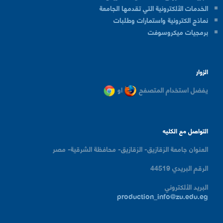
الخدمات الألكترونية التي تقدمها الجامعة
نماذج الكترونية واستمارات وطلبات
برمجيات ميكروسوفت
الزوار
يفضل استخدام المتصفح
او
التواصل مع الكليه
العنوان
جامعة الزقازيق- الزقازيق- محافظة الشرقية- مصر
الرقم البريدي
44519
البريد الألكتروني
production_info@zu.edu.eg